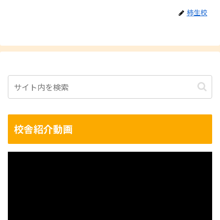
柿生校
校舎紹介動画
動
画
プ
レ
ー