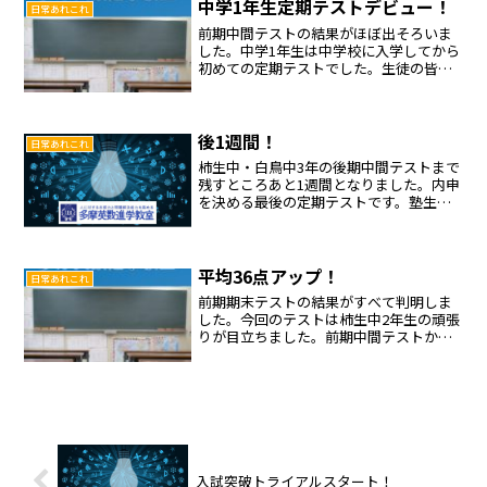
取り組んでいます。この...
中学1年生定期テストデビュー！
日常あれこれ
前期中間テストの結果がほぼ出そろいま
した。中学1年生は中学校に入学してから
初めての定期テストでした。生徒の皆さ
んは塾からの課題にしっかりと取り組ん
で、見事な定期テストデビューを飾りま
した！夏期講習の最後には前期期末テス
トの対策も始まります。...
後1週間！
日常あれこれ
柿生中・白鳥中3年の後期中間テストまで
残すところあと1週間となりました。内申
を決める最後の定期テストです。塾生は
ノルマを黙々とこなしています。自分史
上最高の結果が出るよう行動していきま
しょう。
平均36点アップ！
日常あれこれ
前期期末テストの結果がすべて判明しま
した。今回のテストは柿生中2年生の頑張
りが目立ちました。前期中間テストから5
科目の平均点が36点アップしました！テ
ストに向けて多摩英数でしっかりと対策
を行った結果が出ました。多摩英数の無
料体験授業多摩英数...
入試突破トライアルスタート！