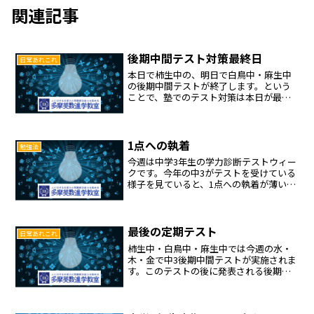
関連記事
後期中間テスト対策最終日
日常あれこれ
本日で柿生中の、明日で白鳥中・麻生中
の後期中間テストが終了します。という
ことで、塾でのテスト対策は本日が最終
日ということになりました。今回のテス
ト対策期間を通して、柿生中2年生の学習
姿勢は素晴らしいものでした。全員がテ
ストに向けてのノルマを...
1点への執着
勉強法
今週は中学3年生の学力診断テストウィー
クです。今年の中3がテストを受けている
様子を見ていると、1点への執着が薄いと
感じます。「1点でも多く取りたい！」
「何としても高得点を取りたい！」こう
いった気持ちはテストを受ける姿勢にあ
らわれます。入試本...
最後の定期テスト
日常あれこれ
柿生中・白鳥中・麻生中では今週の水・
木・金で中3後期中間テストが実施されま
す。このテストの後に発表される後期中
間内申の結果によっては志望校が変更と
なるケース（特に私立）が出てくる生徒
もいるので、今まで以上にみんな真剣に