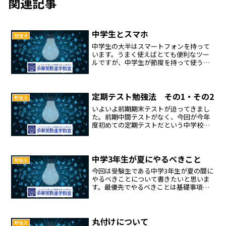
関連記事
中学生とスマホ
勉強法
中学生の大半はスマートフォンを持って
います。うまく使えばとても便利なツー
ルですが、中学生が節度を持って使うの
は難しいものです。スマホには中学生が
欲しい娯楽のほぼすべてが詰まっていま
す。友人との連絡・動画（TV・ビデオ)・
ゲーム・音楽・漫画・...
定期テスト勉強法 その1・その2
勉強法
いよいよ前期期末テストが迫ってきまし
た。前期中間テストがなく、今回が今年
度初めての定期テストだという中学校も
多いことでしょう。そんな中学校の1年生
は今回が生まれて初めての定期テストと
いうことになります。ということで、今
回から5回に分けて定期...
中学3年生が夏にやるべきこと
勉強法
今回は受験生である中学3年生が夏の間に
やるべきことについて書きたいと思いま
す。最優先でやるべきことは基礎事項の
徹底完成です。英語であれば文法事項、
数学であれば基本問題の解法、理社であ
れば基礎知識の暗記などです。まずは中
1、中2の学習事項のヌ...
丸付けについて
勉強法