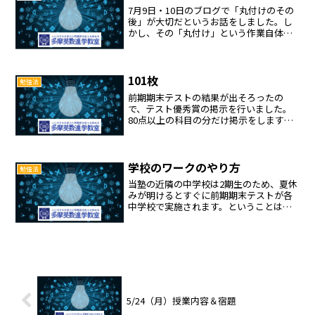
7月9日・10日のブログで「丸付けのその
後」が大切だというお話をしました。し
かし、その「丸付け」という作業自体が
いい加減な生徒がいます。数学であれば
「符号が間違っているのに丸にしてしま
う」、英語であれば「英文中のつづりが
間違っているのに丸に...
101枚
勉強法
前期期末テストの結果が出そろったの
で、テスト優秀賞の掲示を行いました。
80点以上の科目の分だけ掲示をします。
ということは、5科目すべてで80点以上だ
った生徒は5枚掲示されることになりま
す。今回はタイトルにもなっている「101
枚」の掲示を行い...
学校のワークのやり方
勉強法
当塾の近隣の中学校は2期生のため、夏休
みが明けるとすぐに前期期末テストが各
中学校で実施されます。ということは、
夏休みの後半は期末テストの勉強をしっ
かりとやらないと悲惨な結果が待ってい
ることになります。学校のワークがある
科目は、ワーク最優先で...
5/24（月）授業内容＆宿題