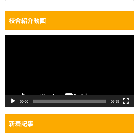
校舎紹介動画
動
画
プ
レ
ー
ヤ
ー
00:00
05:35
新着記事