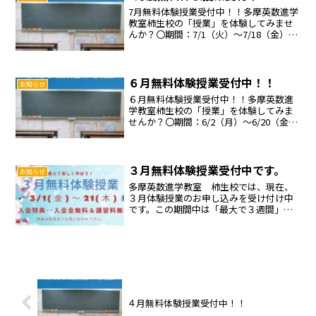
7月無料体験授業受付中！！多摩英数進学
教室柿生校の「授業」を体験してみませ
んか？〇期間：7/1（火）～7/18（金）ま
ずはお電話かメールでお気軽にお問い合
わせください。TEL：044-986-
7551mail:kakio@tamaeisu....
６月無料体験授業受付中！！
お知らせ
６月無料体験授業受付中！！多摩英数進
学教室柿生校の「授業」を体験してみま
せんか？〇期間：6/2（月）～6/20（金）
まずはお電話かメールでお気軽にお問い
合わせください。TEL：044-986-
7551mail:kakio@tamaeisu....
３月無料体験授業受付中です。
お知らせ
多摩英数進学教室 柿生校では、現在、
３月体験授業のお申し込みを受け付け中
です。この期間中は「最大で３週間」体
験することができます。また、体験授業
後に入会されますと、入会特典･･入会金
＆春期講習無料の特典をご用意しており
ます。ぜひ、柿生校の授...
４月無料体験授業受付中！！